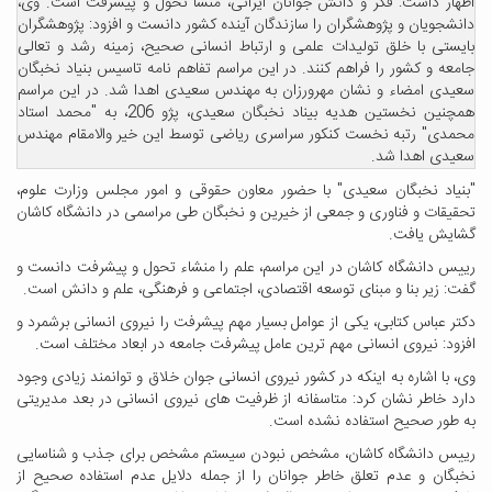
اظهار داشت: فکر و دانش جوانان ایرانی، منشا تحول و پیشرفت است. وی،
دانشجویان و پژوهشگران را سازندگان آینده کشور دانست و افزود: پژوهشگران
بایستی با خلق تولیدات علمی و ارتباط انسانی صحیح، زمینه رشد و تعالی
جامعه و کشور را فراهم کنند. در این مراسم تفاهم نامه تاسیس بنیاد نخبگان
سعیدی امضاء و نشان مهرورزان به مهندس سعیدی اهدا شد. در این مراسم
همچنین نخستین هدیه بیناد نخبگان سعیدی، پژو 206، به "محمد استاد
محمدی" رتبه نخست کنکور سراسری ریاضی توسط این خیر والامقام مهندس
سعیدی اهدا شد.
"بنیاد نخبگان سعیدی" با حضور معاون حقوقی و امور مجلس وزارت علوم،
تحقیقات و فناوری و جمعی از خیرین و نخبگان طی مراسمی در دانشگاه کاشان
گشایش یافت.
رییس دانشگاه کاشان در این مراسم، علم را منشاء تحول و پیشرفت دانست و
گفت: زیر بنا و مبنای توسعه اقتصادی، اجتماعی و فرهنگی، علم و دانش است.
دکتر عباس کتابی، یکی از عوامل بسیار مهم پیشرفت را نیروی انسانی برشمرد و
افزود: نیروی انسانی مهم ترین عامل پیشرفت جامعه در ابعاد مختلف است.
وی، با اشاره به اینکه در کشور نیروی انسانی جوان خلاق و توانمند زیادی وجود
دارد خاطر نشان کرد: متاسفانه از ظرفیت های نیروی انسانی در بعد مدیریتی
به طور صحیح استفاده نشده است.
رییس دانشگاه کاشان، مشخص نبودن سیستم مشخص برای جذب و شناسایی
نخبگان و عدم تعلق خاطر جوانان را از جمله دلایل عدم استفاده صحیح از