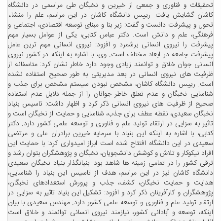
تحقیقات و فناوری و جمعی از خیرین و نخبگان طی مراسمی در دانشگاه
کاشان گشایش یافت. رییس دانشگاه کاشان در این مراسم، علم را منشاء
تحول و پیشرفت دانست و گفت: زیر بنا و مبنای توسعه اقتصادی، اجتماعی و
فرهنگی، علم و دانش است. دکتر عباس کتابی، یکی از عوامل بسیار مهم
پیشرفت را نیروی انسانی برشمرد و افزود: نیروی انسانی مهم ترین عامل
پیشرفت جامعه در ابعاد مختلف است. وی، با اشاره به اینکه در کشور نیروی
انسانی جوان خلاق و توانمند زیادی وجود دارد خاطر نشان کرد: متاسفانه از
ظرفیت های نیروی انسانی در بعد مدیریتی به طور صحیح استفاده نشده
است. رییس دانشگاه کاشان، مشخص نبودن سیستم مشخص برای جذب و
شناسایی نخبگان و عدم تعلق خاطر جوانان را از جمله دلایل عدم استفاده
صحیح از ظرفیت های نیروی انسانی ذکر کرد و اظهار داشت: تاسیس بنیاد
نخبگان سعیدی، نقطه عطف برای جذب، شناسایی و حمایت از نخبگان است و
تاثیر به سزایی در ارتقاء تولید علم و فناوری و توسعه علمی کشور دارد. دکتر
کتابی، با اشاره به اینکه این بنیاد با سرمایه خیرین برادران علی و مرتضی
سعیدی در این دانشگاه افتتاح شده است ابراز امیدواری کرد: با حمایت این
افراد نیکوکار و تلاش و کوشش دانشجویان، نخبگان و پژوهشگران بتوان رشد و
ترقی کشور را در تمامی زمینه ها شاهد بود. بنیانگذار بنیاد نخبگان سعیدی
دانشگاه کاشان نیز در این مراسم، هدف از تاسیس این بنیاد را شناسایی،
هدایت و حمایت نخبگان، کشف، جذب و پرورش استعدادهای نخبگان،
پژوهشگران و کارآفرینان ذکر کرد و افزود: تشکیل این بنیاد تاثیر به سزایی در
ارتقاء تولید علم و فناوری و توسعه علمی کشور دارد. مهندس سعیدی با بیان
اینکه، توسعه و آبادانی کشور، نیازمند نیروی انسانی توانمند و خلاق است