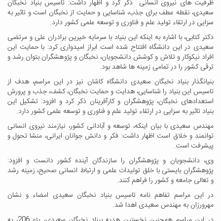
ظرفیت های نیروی انسانی ذکر کرد و اظهار داشت: تاسیس بنیاد نخبگان
سعیدی، نقطه عطف برای جذب، شناسایی و حمایت از نخبگان است و تاثیر به
سزایی در ارتقاء تولید علم و فناوری و توسعه علمی کشور دارد.
دکتر کتابی، با اشاره به اینکه این بنیاد با سرمایه خیرین برادران علی و مرتضی
سعیدی در این دانشگاه افتتاح شده است ابراز امیدواری کرد: با حمایت این
افراد نیکوکار و تلاش و کوشش دانشجویان، نخبگان و پژوهشگران بتوان رشد و
ترقی کشور را در تمامی زمینه ها شاهد بود.
بنیانگذار بنیاد نخبگان سعیدی دانشگاه کاشان نیز در این مراسم، هدف از
تاسیس این بنیاد را شناسایی، هدایت و حمایت نخبگان، کشف، جذب و پرورش
استعدادهای نخبگان، پژوهشگران و کارآفرینان ذکر کرد و افزود: تشکیل این
بنیاد تاثیر به سزایی در ارتقاء تولید علم و فناوری و توسعه علمی کشور دارد.
مهندس سعیدی با بیان اینکه، توسعه و آبادانی کشور، نیازمند نیروی انسانی
توانمند و خلاق است اظهار داشت:
فکر و دانش جوانان ایرانی، منشا تحول و
پیشرفت است.
وی،
دانشجویان و پژوهشگران را سازندگان آینده کشور دانست و افزود:
پژوهشگران بایستی با خلق تولیدات علمی و ارتباط انسانی صحیح، زمینه رشد
و تعالی جامعه و کشور را فراهم کنند.
در این مراسم تفاهم نامه تاسیس بنیاد نخبگان سعیدی امضاء و نشان
مهرورزان به مهندس سعیدی اهدا شد.
در این مراسم همچنین نخستین هدیه بیناد نخبگان سعیدی، پژو 206، به