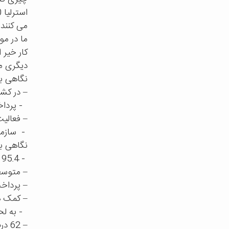
می کنند 
ما در مو
کار خیر 
دیگری مت
نگاهی 
–
در کشور 
- پرد
–
فعالیت
-
سازما
نگاهی به
- 95.4 درصد خانواده هابه خیریه ها پرداخت دارند
–
متوسط سه
–
پرداخت خانوا
–
کمک های خیریه مرد
- به ل
–
62 درصد اهداکنندگان ( خیرین) انگیزه خودرا کمک به جامعه دانسته اند