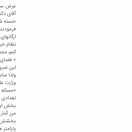
عرض سلا
آقای دک
خسته شد
فرمودند
ارگانهای
نظام خیر
کنم، مج
« فضای 
این ضرو
ولذا منا
وزارت ع
«مسئله 
تعدادی ا
بخش اول 
من آمار 
بخشش دا
پارامت