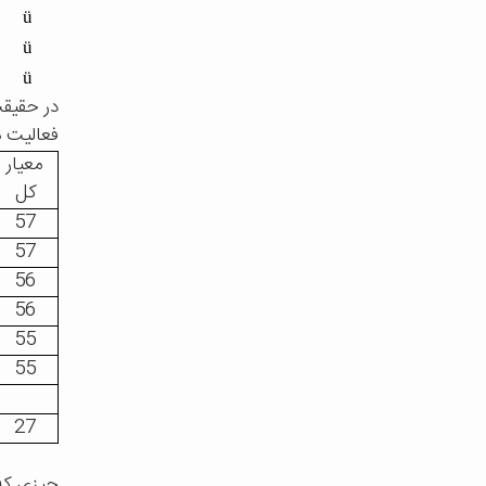
ü
ü
ü
در حقیقت
فعالیت ه
معیار
کل
57
57
56
56
55
55
27
چیزی که