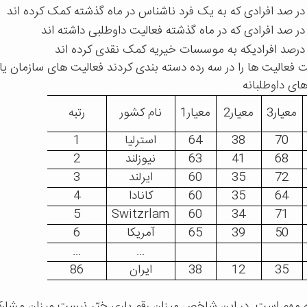
در صد افرادی که به یک فرد ناشناس در ماه گذشته کمک کرده اند
در صد افرادی که در ماه گذشته فعالیت داوطلبی داشته اند
درصد افرادیکه به موسسات خیریه کمک نقدی کرده اند
 فعالیت ها را در سه رده دسته بندی کردند فعالیت های سازمان یا
ای داوطلبانه
معیار3
معیار2
معیار1
نام کشور
رتبه
70
38
64
استرلیا
1
68
41
63
نیوزلند
2
72
35
60
ایرلند
3
64
35
60
کانادا
4
5
Switzrlam
60
34
71
50
39
65
آمریکا
6
...
...
35
12
38
ایران
86
 مهم است
در این شاخص میزان رقم یاری خیّر نیست میزان مشارک