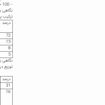
–
100 خیریه برتر 13 در صد در آمدهای خودرا از هدایای آنلاین بدست آورده اند
نگاهی به
ترکیب پر
درصد
72
15
8
5
نگاهی به
توزیع در
درصد
31
16