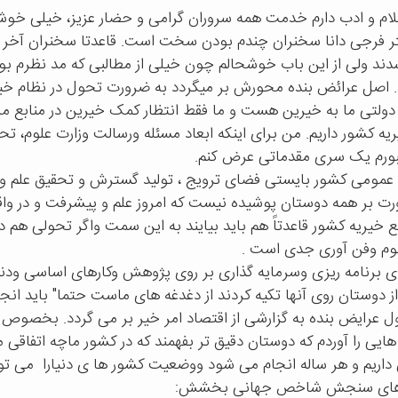
م و ادب دارم خدمت همه سروران گرامی و حضار عزیز، خیلی خوشح
تر فرجی دانا سخنران چندم بودن سخت است. قاعدتا سخنران آخر
ند ولی از این باب خوشحالم چون خیلی از مطالبی که مد نظرم بو
. اصل عرائض بنده محورش بر میگردد به ضرورت تحول در نظام خیری
 دولتی ما به خیرین هست و ما فقط انتظار کمک خیرین در منابع مالی 
یه کشور داریم. من برای اینکه ابعاد مسئله ورسالت وزارت علوم، تح
بورم یک سری مقدماتی عرض کنم.
عمومی کشور بایستی فضای ترویج ، تولید گسترش و تحقیق علم و
رت بر همه دوستان پوشیده نیست که امروز علم و پیشرفت و در وا
بع خیریه کشور قاعدتاً هم باید بیایند به این سمت واگر تحولی هم 
لوم وفن آوری جدی است .
ی برنامه ریزی وسرمایه گذاری بر روی پژوهش وکارهای اساسی ودنی
ز دوستان روی آنها تکیه کردند از دغدغه های ماست حتما" باید انجا
عرایض بنده به گزارشی از اقتصاد امر خیر بر می گردد. بخصوص در
هایی را آوردم که دوستان دقیق تر بفهمند که در کشور ماچه اتفاقی م
ریم و هر ساله انجام می شود ووضعیت کشور ها ی دنیارا
می تو
ر های سنجش شاخص جهانی بخشش: