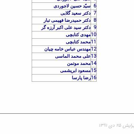
6
سیّد حسین لاجوردی
7
دکتر سعید گلابی
8
دکتر حمیدرضا فهیمی تبار
9
دکتر سید علی اکبر آرزه گر
10
مهدی کتابچی
11
محمد کتابچی
12
مهندس عباس خامه چیان
13
علی محمد الماسی
14
محمد موتمن
15
مسعود ابریشمی
16
رضا پارسا
۲۵ دی ۱۳۹۱