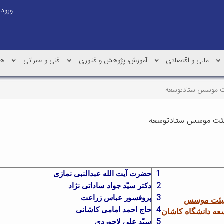
ورود
مالی و اقتصادی
آموزش، پژوهش و فناوری
فنی و عمرانی
هم
ت موسس ستادتوسعه
یئت موسس ستادتوسعه
1
حضرت آیت الله عبدالنبی نمازی
2
دکتر سیّد جواد ساداتی نژاد
3
پروفسور عباس زراعت
هیئت موسس
4
حاج احمد امامی کاشانی
عه دانشگاه کاشان
5
سیّد علی لاجوردی